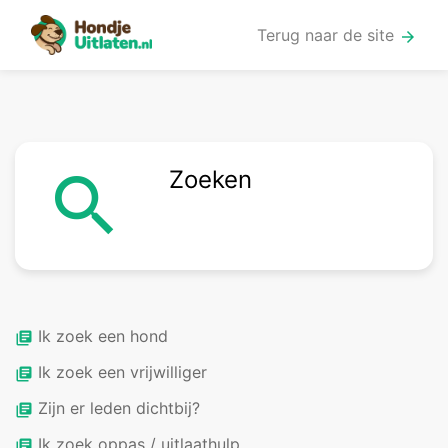
Terug naar de site
arrow_forward
Zoeken
search
Ik zoek een hond
library_books
Ik zoek een vrijwilliger
library_books
Zijn er leden dichtbij?
library_books
Ik zoek oppas / uitlaathulp
library_books