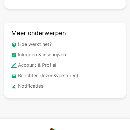
Meer onderwerpen
Hoe werkt het?
help
Inloggen & inschrijven
check_box
Account & Profiel
border_color
Berichten (lezen&versturen)
drafts
Notificaties
notifications_off