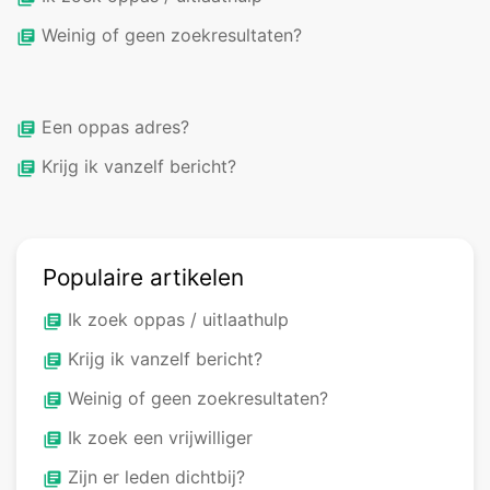
Weinig of geen zoekresultaten?
library_books
Een oppas adres?
library_books
Krijg ik vanzelf bericht?
library_books
Populaire artikelen
Ik zoek oppas / uitlaathulp
library_books
Krijg ik vanzelf bericht?
library_books
Weinig of geen zoekresultaten?
library_books
Ik zoek een vrijwilliger
library_books
Zijn er leden dichtbij?
library_books